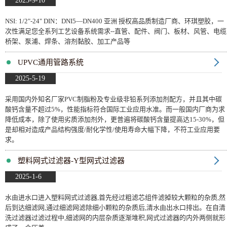
2025-9-10
NSI: 1/2"-24" DIN：DNI5—DN400 亚洲 授权高品质制造厂商、环琪塑胶，一
次性满足您全系列工艺设备系统需求--直管、配件、阀门、板材、风管、电缆
桥架、泵浦、焊条、溶剂黏胶、加工产品等
UPVC通用管路系统
2025-5-19
采用国内外知名厂家PVC制脂粉及专业级非铅系列添加剂配方，并且其中碳
酸钙含量不超过5%，性能指标符合国际工业应用水准。而一般国内厂商为求
降低成本，除了使用劣质添加剂外，更普遍将碳酸钙含量提高达15-30%，但
是却相对造成产品结构强度/耐化学性/使用寿命大幅下降，不符工业应用要
求。
塑料网式过滤器-Y型网式过滤器
2025-1-6
水由进水口进入塑料网式过滤器,首先经过粗滤芯组件滤掉较大颗粒的杂质,然
后到达细滤网,通过细滤网滤除细小颗粒的杂质后,清水由出水口排出。在自清
洗过滤器过滤过程中,细滤网的内层杂质逐渐堆积,网式过滤器的内外两侧就形