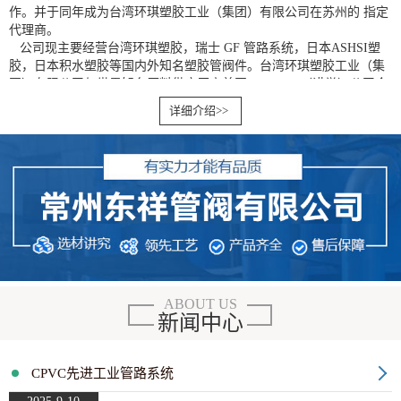
作。并于同年成为台湾环琪塑胶工业（集团）有限公司在苏州的 指定
代理商。
公司现主要经营台湾环琪塑胶，瑞士 GF 管路系统，日本ASHSI塑
胶，日本积水塑胶等国内外知名塑胶管阀件。台湾环琪塑胶工业（集
团）有限公司与世界知名原料供应厂商美国NOVEON（诺誉）公司合
作，成为亚洲地区 CORZANCPVC原料使用厂商及 CPVCSCH80工业
详细介绍>>
管材、管配件专业生产厂商。环琪牌塑胶管路系统产品（CPVC、
UPVC、PVDF各类管材、管配件、阀门系列）均通过英国LPCB、美
国NSF、ISO9002、 化工部、工程建设部、卫生部、化学防腐技术协
会、建材协会等多方认证及 ，并投保全球质量保险，产品全面适用于
化工、电子、食品、医药、环保、建筑等各行业中的酸碱化学品、纯
水、饮用水、污水、空调暖通、消防等管路输送系统。
作为目前亚洲乃至世界塑胶管道行业中产品种类最丰富、品种配套
最齐全的厂家之一，台湾环琪塑胶工业（集团）有限公司于1996年进
入中国大陆市场，并授权苏州兆祥管阀有限公司为苏州市的 指定地区
代理商。迄今，兆祥以诚信的态度，务实的作风赢得了业内外人士的
一致好评。我们的业务已遍及各个领域，标志性案例已不胜枚举，销
ABOUT US
售额更是连续六年高。
新闻中心
CPVC先进工业管路系统