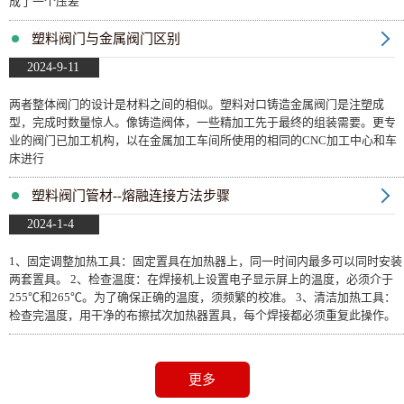
成了一个压差
塑料阀门与金属阀门区别
2024-9-11
两者整体阀门的设计是材料之间的相似。塑料对口铸造金属阀门是注塑成
型，完成时数量惊人。像铸造阀体，一些精加工先于最终的组装需要。更专
业的阀门已加工机构，以在金属加工车间所使用的相同的CNC加工中心和车
床进行
塑料阀门管材--熔融连接方法步骤
2024-1-4
1、固定调整加热工具：固定置具在加热器上，同一时间内最多可以同时安装
两套置具。 2、检查温度：在焊接机上设置电子显示屏上的温度，必须介于
255℃和265℃。为了确保正确的温度，须频繁的校准。 3、清洁加热工具：
检查完温度，用干净的布擦拭次加热器置具，每个焊接都必须重复此操作。
更多