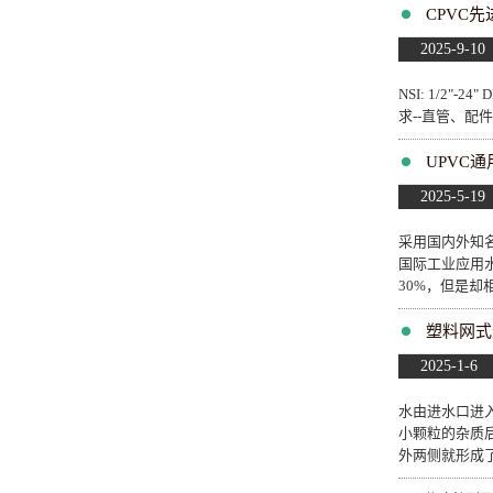
CPVC
2025-9-10
NSI: 1/2
求--直管、
UPVC
2025-5-19
采用国内外知
国际工业应用
30%，但是却
塑料网式
2025-1-6
水由进水口进
小颗粒的杂质
外两侧就形成