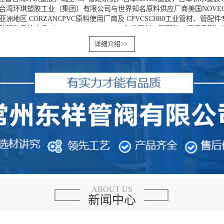
台湾环琪塑胶工业（集团）有限公司与世界知名原料供应厂商美国NOVE
洲地区 CORZANCPVC原料使用厂商及 CPVCSCH80工业管材、管配
胶管路系统产品（CPVC、UPVC、PVDF各类管材、管配件、阀门系列
NSF、ISO9002、 化工部、工程建设部、卫生部、化学防腐技术协会、
详细介绍>>
保全球质量保险，产品全面适用于化工、电子、食品、医药、环保、建筑
水、饮用水、污水、空调暖通、消防等管路输送系统。
乃至世界塑胶管道行业中产品种类最丰富、品种配套最齐全的厂家之一
）有限公司于1996年进入中国大陆市场，并授权苏州兆祥管阀有限公司为
迄今，兆祥以诚信的态度，务实的作风赢得了业内外人士的一致好评。我
标志性案例已不胜枚举，销售额更是连续六年高。
ABOUT US
新闻中心