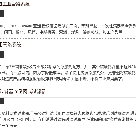
先进工业管路系统
"-24" DIN：DNI5—DN400 亚洲 授权高品质制造厂商、环琪塑胶，一次性满足您
配件、阀门、板材、风管、电缆桥架、泵浦、焊条、溶剂黏胶、加工产品等
通用管路系统
名厂家PVC制脂粉及专业级非铅系列添加剂配方，并且其中碳酸钙含量不超过5
水准。而一般国内厂商为求降低成本，除了使用劣质添加剂外，更普遍将碳酸钙含
相对造成产品结构强度/耐化学性/使用寿命大幅下降，不符工业应用要求。
过滤器-Y型网式过滤器
入塑料网式过滤器,首先经过粗滤芯组件滤掉较大颗粒的杂质,然后到达细滤网,通
后,清水由出水口排出。在自清洗过滤器过滤过程中,细滤网的内层杂质逐渐堆积,
了一个压差