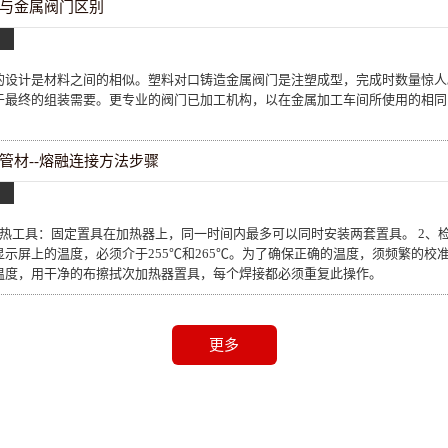
与金属阀门区别
的设计是材料之间的相似。塑料对口铸造金属阀门是注塑成型，完成时数量惊人
于最终的组装需要。更专业的阀门已加工机构，以在金属加工车间所使用的相同
管材--熔融连接方法步骤
加热工具：固定置具在加热器上，同一时间内最多可以同时安装两套置具。 2、
示屏上的温度，必须介于255℃和265℃。为了确保正确的温度，须频繁的校准
温度，用干净的布擦拭次加热器置具，每个焊接都必须重复此操作。
更多