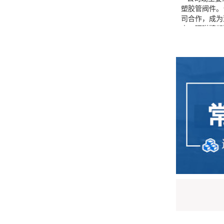
塑胶管阀件。
司合作，成为亚
商。环琪牌塑
LPCB、美国
证及 ，并投
碱化学品、纯
作为目前亚洲
胶工业（集团
地区代理商。
及各个领域，