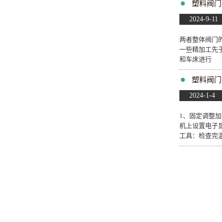
塑料阀门
2024-9-11
两者整体阀门
一些精加工先
和车床进行
塑料阀门
2024-1-4
1、固定调整
机上设置电子显
工具：检查完