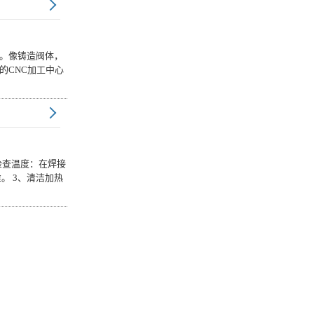
。像铸造阀体，
的CNC加工中心
检查温度：在焊接
。 3、清洁加热