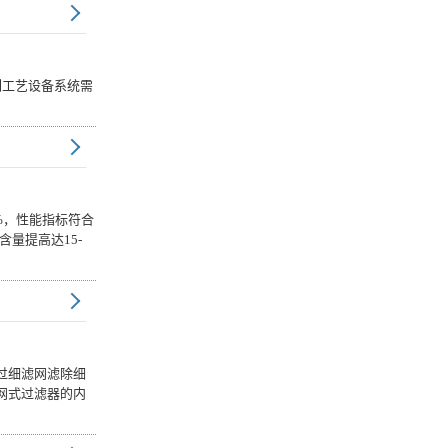
全系列工艺设备系统需
%，性能指标符合
量提高达15-
过细滤网滤除细
网式过滤器的内