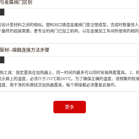
与金属阀门区别
的设计是材料之间的相似。塑料对口铸造金属阀门是注塑成型，完成时数量惊人
于最终的组装需要。更专业的阀门已加工机构，以在金属加工车间所使用的相同
管材--熔融连接方法步骤
加热工具：固定置具在加热器上，同一时间内最多可以同时安装两套置具。 2、
示屏上的温度，必须介于255℃和265℃。为了确保正确的温度，须频繁的校准
温度，用干净的布擦拭次加热器置具，每个焊接都必须重复此操作。
更多