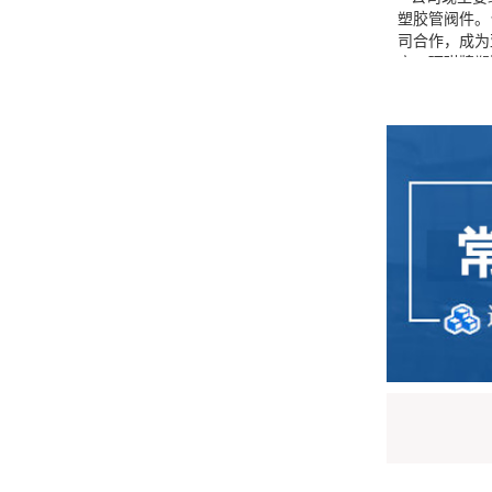
塑胶管阀件。
司合作，成为亚
商。环琪牌塑
LPCB、美国
证及 ，并投
碱化学品、纯
作为目前亚洲
胶工业（集团
地区代理商。
及各个领域，