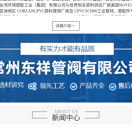
台湾环琪塑胶工业（集团）有限公司与世界知名原料供应厂商美国NOVE
洲地区 CORZANCPVC原料使用厂商及 CPVCSCH80工业管材、管配
胶管路系统产品（CPVC、UPVC、PVDF各类管材、管配件、阀门系列
NSF、ISO9002、 化工部、工程建设部、卫生部、化学防腐技术协会、
详细介绍>>
保全球质量保险，产品全面适用于化工、电子、食品、医药、环保、建筑
水、饮用水、污水、空调暖通、消防等管路输送系统。
乃至世界塑胶管道行业中产品种类最丰富、品种配套最齐全的厂家之一
）有限公司于1996年进入中国大陆市场，并授权苏州兆祥管阀有限公司为
迄今，兆祥以诚信的态度，务实的作风赢得了业内外人士的一致好评。我
标志性案例已不胜枚举，销售额更是连续六年高。
ABOUT US
新闻中心