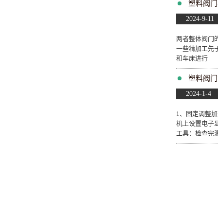
塑料阀门
2024-9-11
两者整体阀门
一些精加工先
和车床进行
塑料阀门
2024-1-4
1、固定调整
机上设置电子显
工具：检查完