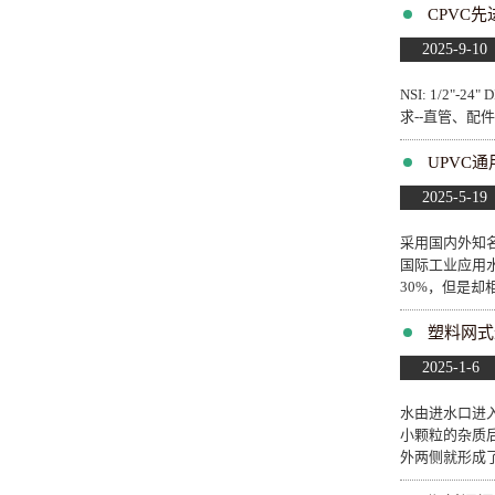
CPVC
2025-9-10
NSI: 1/2
求--直管、
UPVC
2025-5-19
采用国内外知
国际工业应用
30%，但是却
塑料网式
2025-1-6
水由进水口进
小颗粒的杂质
外两侧就形成