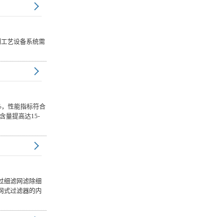
全系列工艺设备系统需
%，性能指标符合
量提高达15-
过细滤网滤除细
网式过滤器的内