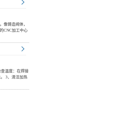
。像铸造阀体，
的CNC加工中心
检查温度：在焊接
。 3、清洁加热