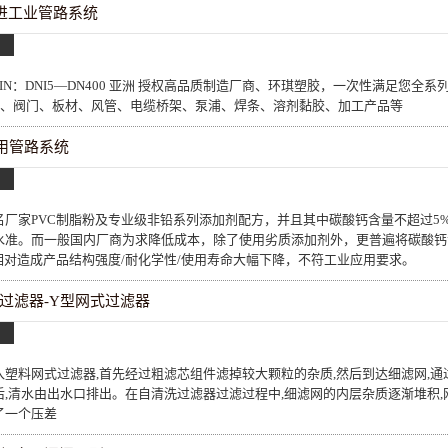
先进工业管路系统
"-24" DIN：DNI5—DN400 亚洲 授权高品质制造厂商、环琪塑胶，一次性满足您
配件、阀门、板材、风管、电缆桥架、泵浦、焊条、溶剂黏胶、加工产品等
通用管路系统
名厂家PVC制脂粉及专业级非铅系列添加剂配方，并且其中碳酸钙含量不超过5
水准。而一般国内厂商为求降低成本，除了使用劣质添加剂外，更普遍将碳酸钙含
相对造成产品结构强度/耐化学性/使用寿命大幅下降，不符工业应用要求。
过滤器-Y型网式过滤器
入塑料网式过滤器,首先经过粗滤芯组件滤掉较大颗粒的杂质,然后到达细滤网,通
后,清水由出水口排出。在自清洗过滤器过滤过程中,细滤网的内层杂质逐渐堆积,
了一个压差